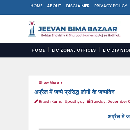
HOME
ABOUT
DISCLAIMER
PRIVACY POLICY
N
a
v
i
g
a
HOME
LIC ZONAL OFFICES
LIC DIVISI
t
i
o
n
M
Show More
e
n
अप्रैल में जन्मे प्रसिद्ध लोगों के जन्मदिन
u
Ritesh Kumar Upadhyay
Sunday, December 0
अप्रैल में ज