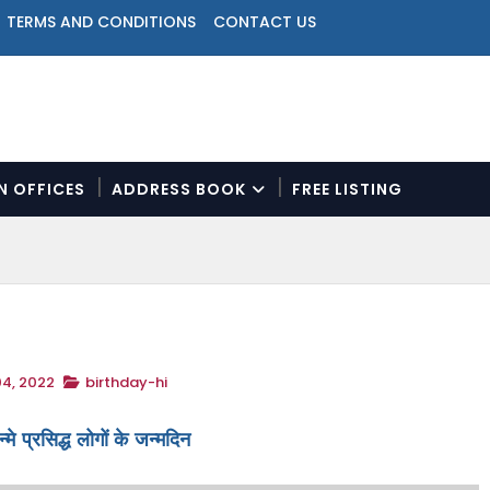
TERMS AND CONDITIONS
CONTACT US
ON OFFICES
ADDRESS BOOK
FREE LISTING
N
a
v
i
g
a
t
4, 2022
birthday-hi
i
o
n
न्मे प्रसिद्ध लोगों के जन्मदिन
M
e