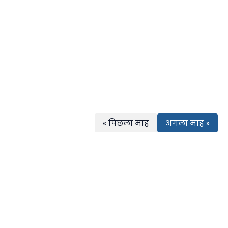
« पिछला माह
अगला माह »