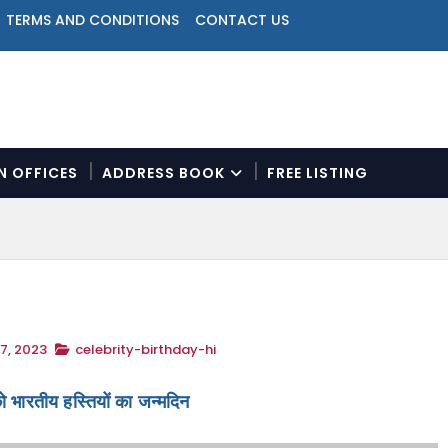
TERMS AND CONDITIONS
CONTACT US
ON OFFICES
ADDRESS BOOK
FREE LISTING
N
a
v
i
g
a
t
7, 2023
celebrity-birthday-hi
i
o
n
 भारतीय हस्तियों का जन्मदिन
M
e