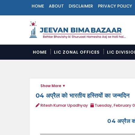
HOME
ABOUT
DISCLAIMER
PRIVACY POLICY
N
a
v
i
g
a
HOME
LIC ZONAL OFFICES
LIC DIVISI
t
i
o
n
M
Show More
e
n
04 अप्रैल को भारतीय हस्तियों का जन्मदिन
u
Ritesh Kumar Upadhyay
Tuesday, February 0
04 अप्रैल को