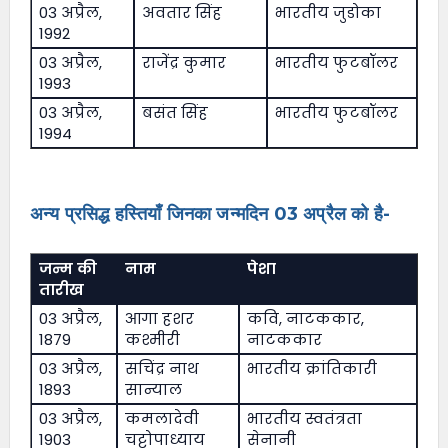
03 अप्रैल,
अवतार सिंह
भारतीय जुडोका
1992
03 अप्रैल,
राजेंद्र कुमार
भारतीय फुटबॉलर
1993
03 अप्रैल,
बसंत सिंह
भारतीय फुटबॉलर
1994
अन्य प्रसिद्ध हस्तियाँ जिनका जन्मदिन 03 अप्रैल को है-
जन्म की
नाम
पेशा
तारीख
03 अप्रैल,
आगा हशर
कवि, नाटककार,
1879
कश्मीरी
नाटककार
03 अप्रैल,
सचिंद्र नाथ
भारतीय क्रांतिकारी
1893
सान्याल
03 अप्रैल,
कमलादेवी
भारतीय स्वतंत्रता
1903
चट्टोपाध्याय
सेनानी