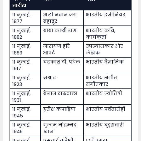
तारीख
11 जुलाई,
अली नवाज जंग
भारतीय इंजीनियर
1877
बहादुर
11 जुलाई,
बाबा कांशी राम
भारतीय कवि,
1882
कार्यकर्ता
11 जुलाई,
नारायण हरि
उपन्यासकार और
1889
आपटे
लेखक
11 जुलाई,
चंद्रकांत टी. पटेल
भारतीय वैज्ञानिक
1917
11 जुलाई,
नशाद
भारतीय संगीत
1923
संगीतकार
11 जुलाई,
बेजान दारुवाला
भारतीय ज्योतिषी
1931
11 जुलाई,
हरीश कपाड़िया
भारतीय पर्वतारोही
1945
11 जुलाई,
गुलाम मोहम्मद
भारतीय घुड़सवारी
1946
खान
11 जुलाई,
एसवाई कुरैशी
17वें प्रमुख