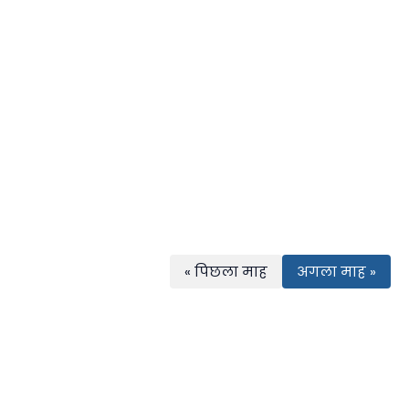
« पिछला माह
अगला माह »