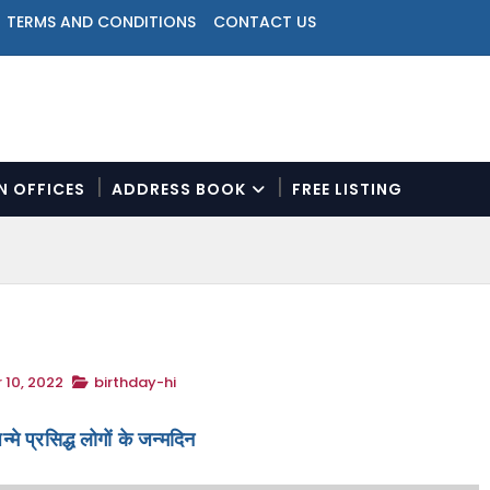
TERMS AND CONDITIONS
CONTACT US
ON OFFICES
ADDRESS BOOK
FREE LISTING
N
a
v
i
g
a
t
 10, 2022
birthday-hi
i
o
n
न्मे प्रसिद्ध लोगों के जन्मदिन
M
e