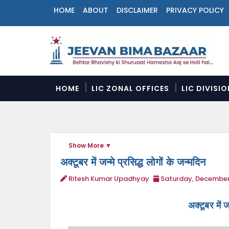
HOME
ABOUT
DISCLAIMER
PRIVACY POLICY
N
a
v
i
g
a
HOME
LIC ZONAL OFFICES
LIC DIVISI
t
i
o
n
M
Show More
e
n
अक्टूबर में जन्मे प्रसिद्ध लोगों के जन्मदिन
u
Ritesh Kumar Upadhyay
Saturday, December
अक्टूबर में ज