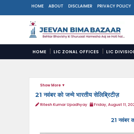
HOME
ABOUT
DISCLAIMER
PRIVACY POLICY
N
a
v
i
g
a
HOME
LIC ZONAL OFFICES
LIC DIVISI
t
i
o
n
M
Show More
e
n
21 नवंबर को जन्मे भारतीय सेलिब्रिटीज़
u
Ritesh Kumar Upadhyay
Friday, August 11, 20
21 नवंबर को