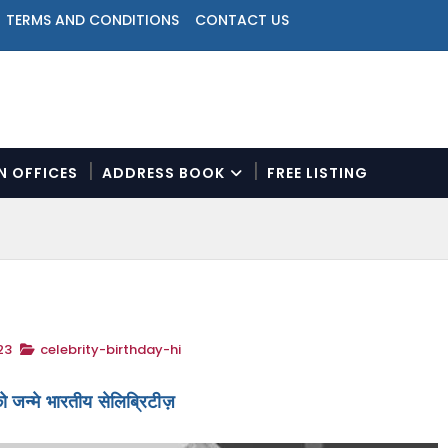
TERMS AND CONDITIONS
CONTACT US
ON OFFICES
ADDRESS BOOK
FREE LISTING
N
a
v
i
g
a
t
23
celebrity-birthday-hi
i
o
n
 जन्मे भारतीय सेलिब्रिटीज़
M
e