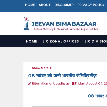
HOME
ABOUT
DISCLAIMER
PRIVACY POLICY
N
a
v
i
g
a
HOME
LIC ZONAL OFFICES
LIC DIVISI
t
i
o
n
M
Show More
e
n
08 नवंबर को जन्मे भारतीय सेलिब्रिटीज़
u
Ritesh Kumar Upadhyay
Friday, August 04, 2
08 नवंबर को