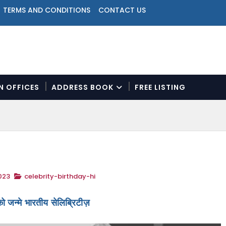
TERMS AND CONDITIONS
CONTACT US
ON OFFICES
ADDRESS BOOK
FREE LISTING
N
a
v
i
g
a
t
023
celebrity-birthday-hi
i
o
n
 जन्मे भारतीय सेलिब्रिटीज़
M
e