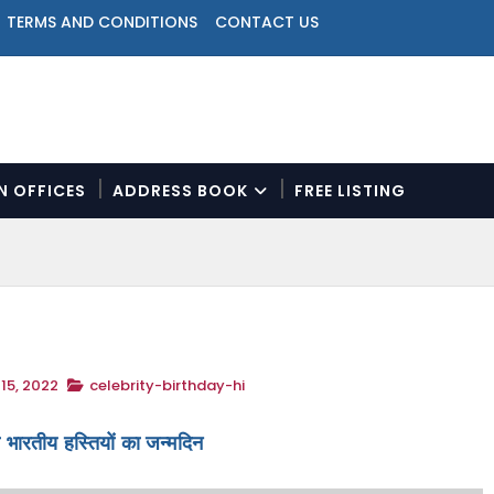
TERMS AND CONDITIONS
CONTACT US
ON OFFICES
ADDRESS BOOK
FREE LISTING
N
a
v
i
g
a
t
15, 2022
celebrity-birthday-hi
i
o
n
भारतीय हस्तियों का जन्मदिन
M
e