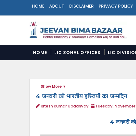
HOME
ABOUT
DISCLAIMER
PRIVACY POLICY
N
a
v
i
g
a
HOME
LIC ZONAL OFFICES
LIC DIVISI
t
i
o
n
M
Show More
e
n
4 जनवरी को भारतीय हस्तियों का जन्मदिन
u
Ritesh Kumar Upadhyay
Tuesday, November 
4 जनवरी को 