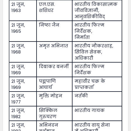
21 जून,
एल.एस.
भारतीय विकासात्मक
1963
शशिधर
जीवविज्ञानी,
आनुवंशिकीविद्
21 जून,
निष्ठा जैन
भारतीय फिल्म
1965
निर्देशक,
निर्माता
21 जून,
अमृत अभिजात
भारतीय नौकरशाह,
1968
सिविल सेवक,
अधिकारी
21 जून,
दिबाकर बनर्जी
भारतीय फिल्म
1969
निर्देशक
21 जून,
पद्मपाणि
महावीर चक्र के
1969
आचार्य
प्राप्तकर्ता
21 जून,
मुक्ति मोहन
नर्तकी
1977
21 जून,
सिक्किल
भारतीय गायक
1982
गुरुचरण
21 जून,
अभिनंदन
भारतीय वायु सेना