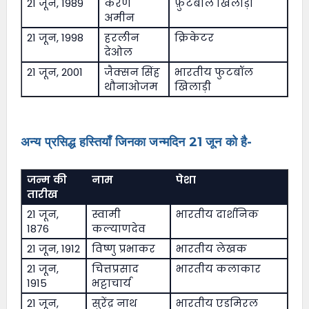
21 जून, 1989
करण
फ़ुटबाल खिलाड़ी
अमीन
21 जून, 1998
हरलीन
क्रिकेटर
देओल
21 जून, 2001
जैक्सन सिंह
भारतीय फुटबॉल
थौनाओजम
खिलाड़ी
अन्य प्रसिद्ध हस्तियाँ जिनका जन्मदिन 21 जून को है-
जन्म की
नाम
पेशा
तारीख
21 जून,
स्वामी
भारतीय दार्शनिक
1876
कल्याणदेव
21 जून, 1912
विष्णु प्रभाकर
भारतीय लेखक
21 जून,
चित्तप्रसाद
भारतीय कलाकार
1915
भट्टाचार्य
21 जून,
सुरेंद्र नाथ
भारतीय एडमिरल