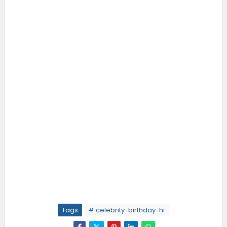
Tags
# celebrity-birthday-hi