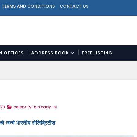
TERMS AND CONDITIONS
CONTACT US
ON OFFICES
ADDRESS BOOK
FREE LISTING
N
a
v
i
g
a
t
023
celebrity-birthday-hi
i
o
n
ो जन्मे भारतीय सेलिब्रिटीज़
M
e