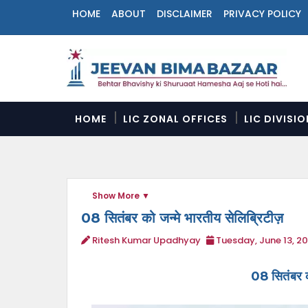
HOME
ABOUT
DISCLAIMER
PRIVACY POLICY
N
a
v
i
g
a
HOME
LIC ZONAL OFFICES
LIC DIVISI
t
i
o
n
M
Show More
e
n
08 सितंबर को जन्मे भारतीय सेलिब्रिटीज़
u
Ritesh Kumar Upadhyay
Tuesday, June 13, 2
08 सितंबर क