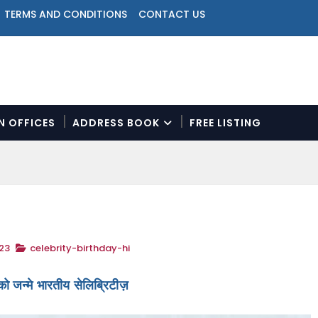
TERMS AND CONDITIONS
CONTACT US
ON OFFICES
ADDRESS BOOK
FREE LISTING
N
a
v
i
g
a
t
23
celebrity-birthday-hi
i
o
n
ो जन्मे भारतीय सेलिब्रिटीज़
M
e