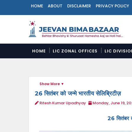
HOME
ABOUT
DISCLAIMER
PRIVACY POLICY
N
a
v
i
g
a
HOME
LIC ZONAL OFFICES
LIC DIVISI
t
i
o
n
M
Show More
e
n
26 सितंबर को जन्मे भारतीय सेलिब्रिटीज़
u
Ritesh Kumar Upadhyay
Monday, June 19, 20
26 सितंबर क