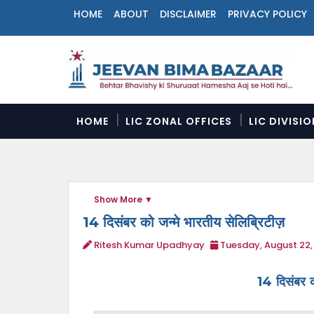
HOME
ABOUT
DISCLAIMER
PRIVACY POLICY
N
a
v
i
g
a
HOME
LIC ZONAL OFFICES
LIC DIVISI
t
i
o
n
M
Show More
e
n
14 दिसंबर को जन्मे भारतीय सेलिब्रिटीज़
u
Ritesh Kumar Upadhyay
Tuesday, August 22,
14 दिसंबर क