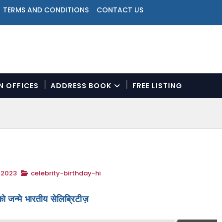
TERMS AND CONDITIONS
CONTACT US
ON OFFICES
ADDRESS BOOK
FREE LISTING
N
a
v
i
g
a
t
 2023
celebrity-birthday-hi
i
o
n
ो जन्मे भारतीय सेलिब्रिटीज़
M
e