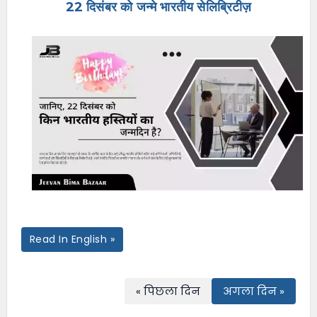
22 दिसंबर को जन्मे भारतीय सेलिब्रिटीज़
e
n
u
Read In English »
« पिछला दिन
अगला दिन »