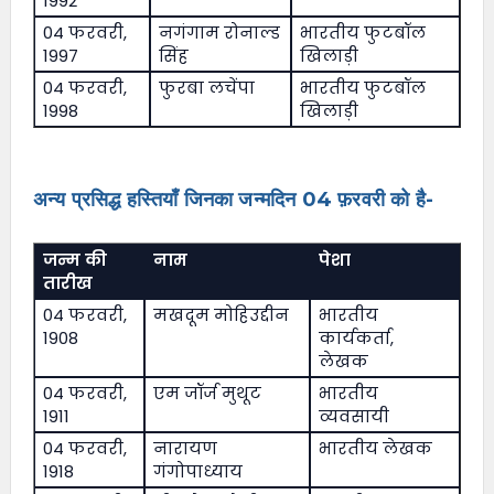
1992
04 फरवरी,
नगंगाम रोनाल्ड
भारतीय फुटबॉल
1997
सिंह
खिलाड़ी
04 फरवरी,
फुरबा लचेंपा
भारतीय फुटबॉल
1998
खिलाड़ी
अन्य प्रसिद्ध हस्तियाँ जिनका जन्मदिन 04 फ़रवरी को है-
जन्म की
नाम
पेशा
तारीख
04 फरवरी,
मखदूम मोहिउद्दीन
भारतीय
1908
कार्यकर्ता,
लेखक
04 फरवरी,
एम जॉर्ज मुथूट
भारतीय
1911
व्यवसायी
04 फरवरी,
नारायण
भारतीय लेखक
1918
गंगोपाध्याय