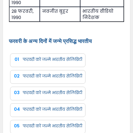
1990
28 फरवरी,
नवजीत बुट्टर
भारतीय वीडियो
1990
निदेशक
फरवरी के अन्य दिनों में जन्मे प्रसिद्ध भारतीय
01
फरवरी को जन्मे भारतीय सेलिब्रिटी
02
फरवरी को जन्मे भारतीय सेलिब्रिटी
03
फरवरी को जन्मे भारतीय सेलिब्रिटी
04
फरवरी को जन्मे भारतीय सेलिब्रिटी
05
फरवरी को जन्मे भारतीय सेलिब्रिटी