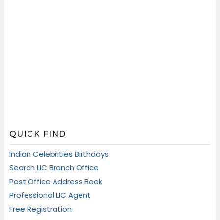
QUICK FIND
Indian Celebrities Birthdays
Search LIC Branch Office
Post Office Address Book
Professional LIC Agent
Free Registration