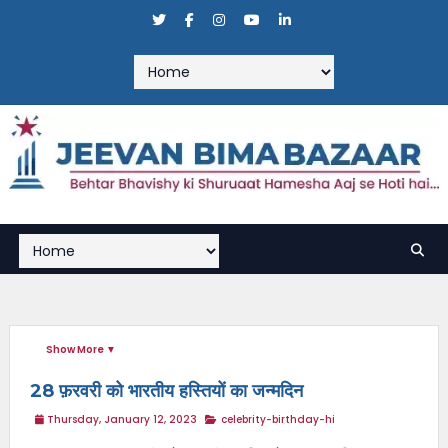
N
a
v
i
g
a
t
i
o
N
n
a
M
v
e
i
n
g
u
a
Show More
t
i
28 फ़रवरी को भारतीय हस्तियों का जन्मदिन
o
n
Thursday, January 12, 2023
celebrity-birthday-hi
M