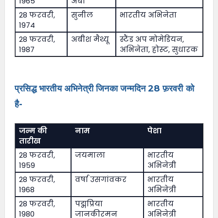
1965
अबी
28 फरवरी,
सुनील
भारतीय अभिनेता
1974
28 फरवरी,
अबीश मैथ्यू
स्टैंड अप मोमेडियन,
1987
अभिनेता, होस्ट, सुधारक
प्रसिद्ध भारतीय अभिनेत्री जिनका जन्मदिन 28 फ़रवरी को
है-
जन्म की
नाम
पेशा
तारीख
28 फरवरी,
जयमाला
भारतीय
1959
अभिनेत्री
28 फरवरी,
वर्षा उसगांवकर
भारतीय
1968
अभिनेत्री
28 फरवरी,
पद्मप्रिया
भारतीय
1980
जानकीरमन
अभिनेत्री