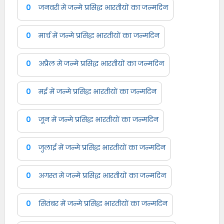
0
जनवरी में जन्मे प्रसिद्ध भारतीयों का जन्मदिन
0
मार्च में जन्मे प्रसिद्ध भारतीयों का जन्मदिन
0
अप्रैल में जन्मे प्रसिद्ध भारतीयों का जन्मदिन
0
मई में जन्मे प्रसिद्ध भारतीयों का जन्मदिन
0
जून में जन्मे प्रसिद्ध भारतीयों का जन्मदिन
0
जुलाई में जन्मे प्रसिद्ध भारतीयों का जन्मदिन
0
अगस्त में जन्मे प्रसिद्ध भारतीयों का जन्मदिन
0
सितंबर में जन्मे प्रसिद्ध भारतीयों का जन्मदिन