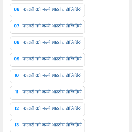
06
फरवरी को जन्मे भारतीय सेलिब्रिटी
07
फरवरी को जन्मे भारतीय सेलिब्रिटी
08
फरवरी को जन्मे भारतीय सेलिब्रिटी
09
फरवरी को जन्मे भारतीय सेलिब्रिटी
10
फरवरी को जन्मे भारतीय सेलिब्रिटी
11
फरवरी को जन्मे भारतीय सेलिब्रिटी
12
फरवरी को जन्मे भारतीय सेलिब्रिटी
13
फरवरी को जन्मे भारतीय सेलिब्रिटी