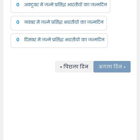
0
अक्टूबर में जन्मे प्रसिद्ध भारतीयों का जन्मदिन
0
नवंबर में जन्मे प्रसिद्ध भारतीयों का जन्मदिन
0
दिसंबर में जन्मे प्रसिद्ध भारतीयों का जन्मदिन
« पिछला दिन
अगला दिन »