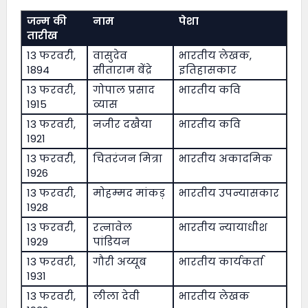
जन्म की
नाम
पेशा
तारीख
13 फरवरी,
वासुदेव
भारतीय लेखक,
1894
सीताराम बेंद्रे
इतिहासकार
13 फरवरी,
गोपाल प्रसाद
भारतीय कवि
1915
व्यास
13 फरवरी,
नजीर दखैया
भारतीय कवि
1921
13 फरवरी,
चितरंजन मित्रा
भारतीय अकादमिक
1926
13 फरवरी,
मोहम्मद मांकड़
भारतीय उपन्यासकार
1928
13 फरवरी,
रत्नावेल
भारतीय न्यायाधीश
1929
पांडियन
13 फरवरी,
गौरी अय्यूब
भारतीय कार्यकर्ता
1931
13 फरवरी,
लीला देवी
भारतीय लेखक