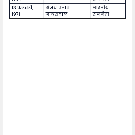
13 फरवरी,
संजय प्रताप
भारतीय
1971
जायसवाल
राजनेता