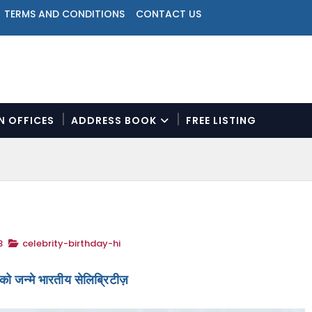
TERMS AND CONDITIONS
CONTACT US
ON OFFICES
ADDRESS BOOK
FREE LISTING
N
a
v
i
g
a
t
3
celebrity-birthday-hi
i
o
n
ो जन्मे भारतीय सेलिब्रिटीज़
M
e