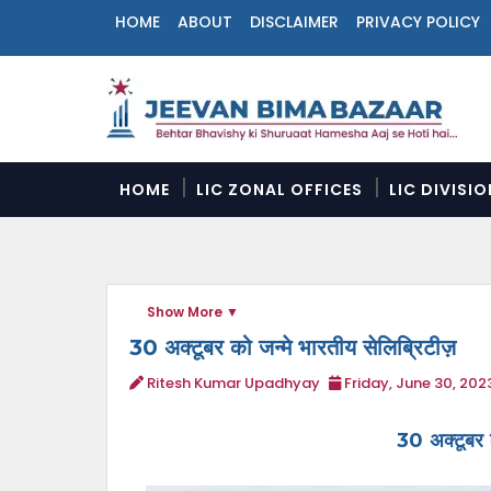
HOME
ABOUT
DISCLAIMER
PRIVACY POLICY
N
a
v
i
g
a
HOME
LIC ZONAL OFFICES
LIC DIVISI
t
i
o
n
M
Show More
e
n
30 अक्टूबर को जन्मे भारतीय सेलिब्रिटीज़
u
Ritesh Kumar Upadhyay
Friday, June 30, 202
30 अक्टूबर क