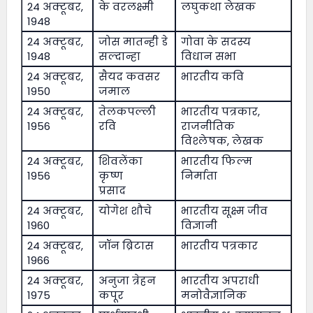
24 अक्टूबर,
के वरलक्ष्मी
लघुकथा लेखक
1948
24 अक्टूबर,
जोस मातन्ही डे
गोवा के सदस्य
1948
सल्दान्हा
विधान सभा
24 अक्टूबर,
सैयद कवसर
भारतीय कवि
1950
जमाल
24 अक्टूबर,
तेलकपल्ली
भारतीय पत्रकार,
1956
रवि
राजनीतिक
विश्लेषक, लेखक
24 अक्टूबर,
शिवलेंका
भारतीय फिल्म
1956
कृष्ण
निर्माता
प्रसाद
24 अक्टूबर,
योगेश शौचे
भारतीय सूक्ष्म जीव
1960
विज्ञानी
24 अक्टूबर,
जॉन ब्रिटास
भारतीय पत्रकार
1966
24 अक्टूबर,
अनुजा त्रेहन
भारतीय अपराधी
1975
कपूर
मनोवैज्ञानिक