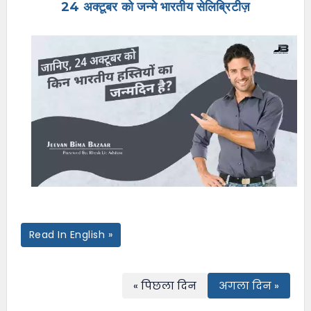
24 अक्टूबर को जन्मे भारतीय सेलिब्रिटीज़
e
n
u
Read In English »
« पिछला दिन
अगला दिन »