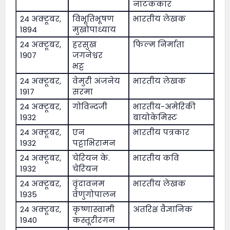
नाटककार
24 अक्टूबर,
विभूतिभूषण
भारतीय लेखक
1894
मुखोपाध्याय
24 अक्टूबर,
हरसुख
फिल्म निर्माता
1907
जगनेश्वर
भट्ट
24 अक्टूबर,
वेमुरी अंजनेय
भारतीय लेखक
1917
सरमा
24 अक्टूबर,
गोविन्दजी
भारतीय-अमेरिकी
1932
बायोकेमिस्ट
24 अक्टूबर,
एन
भारतीय पत्रकार
1932
पट्टाभिरामन
24 अक्टूबर,
चेरियन के.
भारतीय कवि
1932
चेरियन
24 अक्टूबर,
वृंदावनम
भारतीय लेखक
1935
वेणुगोपालन
24 अक्टूबर,
कृष्णास्वामी
अंतरिक्ष वैज्ञानिक
1940
कस्तूरीरंगन