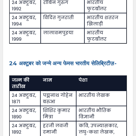
24 अक्टूबर,
रॉबिन गुरुंग
भारतीय
1992
फुटबॉलर
24 अक्टूबर,
विदित गुजराती
भारतीय शतरंज
1994
खिलाड़ी
24 अक्टूबर,
लालावमपुइया
भारतीय
1999
फुटबॉलर
24 अक्टूबर को जन्मे अन्य फेमस भारतीय सेलिब्रिटीज़-
जन्म की
नाम
पेशा
तारीख
24 अक्टूबर,
पद्मनाथ गोहेन
भारतीय लेखक
1871
बरुआ
24 अक्टूबर,
शिशिर कुमार
भारतीय भौतिक
1890
मित्रा
विज्ञानी
24 अक्टूबर,
हरजी लवजी
कवि, उपन्यासकार,
1892
दमानी
लघु-कथा लेखक,