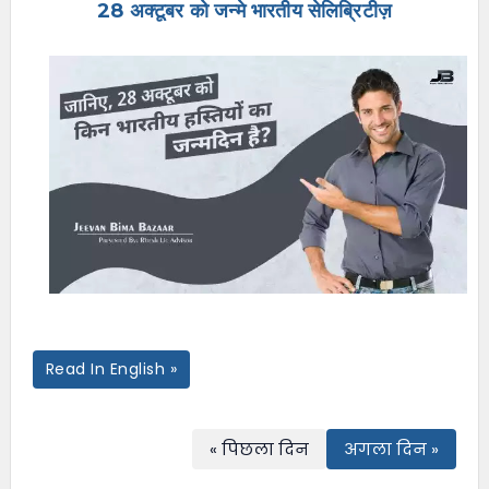
28 अक्टूबर को जन्मे भारतीय सेलिब्रिटीज़
e
n
u
Read In English »
« पिछला दिन
अगला दिन »