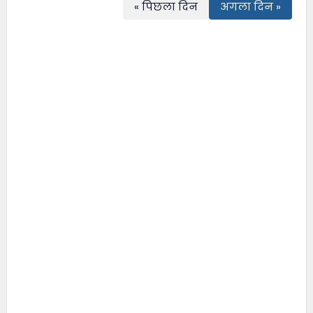
« पिछला दिन
अगला दिन »