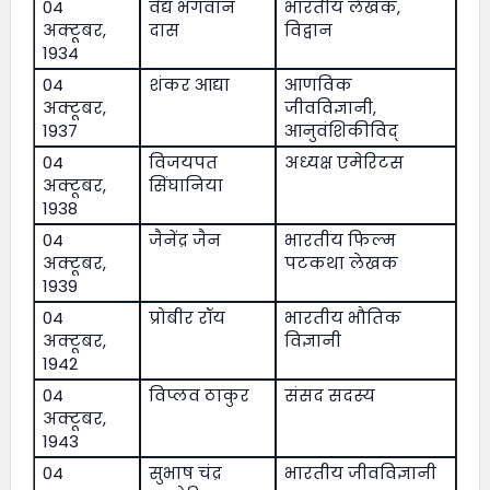
04
वैद्य भगवान
भारतीय लेखक,
अक्टूबर,
दास
विद्वान
1934
04
शंकर आद्या
आणविक
अक्टूबर,
जीवविज्ञानी,
1937
आनुवंशिकीविद्
04
विजयपत
अध्यक्ष एमेरिटस
अक्टूबर,
सिंघानिया
1938
04
जैनेंद्र जैन
भारतीय फिल्म
अक्टूबर,
पटकथा लेखक
1939
04
प्रोबीर रॉय
भारतीय भौतिक
अक्टूबर,
विज्ञानी
1942
04
विप्लव ठाकुर
संसद सदस्य
अक्टूबर,
1943
04
सुभाष चंद्र
भारतीय जीवविज्ञानी