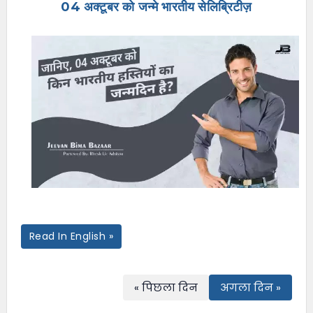
04 अक्टूबर को जन्मे भारतीय सेलिब्रिटीज़
e
n
u
Read In English »
« पिछला दिन
अगला दिन »