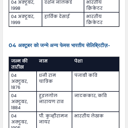
04 अक्टूबर,
दर्शन नालकंडे
भारतीय
1998
क्रिकेटर
04 अक्टूबर,
हार्विक देसाई
भारतीय
1999
क्रिकेटर
04 अक्टूबर को जन्मे अन्य फेमस भारतीय सेलिब्रिटीज़-
जन्म की
नाम
पेशा
तारीख
04
धनी राम
पंजाबी कवि
अक्टूबर,
चात्रिक
1876
04
हुइलगोल
नाटककार, कवि
अक्टूबर,
नारायण राव
1884
04
पी. कुन्हीरामन
भारतीय लेखक
अक्टूबर,
नायर
1905