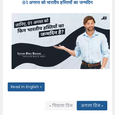
01 अगस्त को भारतीय हस्तियों का जन्मदिन
e
n
u
Read In English »
« पिछला दिन
अगला दिन »