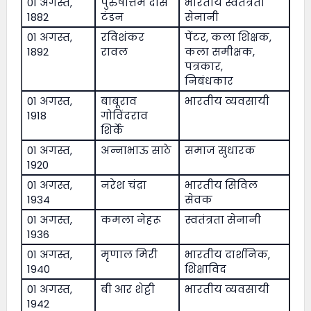
01 अगस्त,
पुरुषोत्तम दास
भारतीय स्वतंत्रता
1882
टंडन
सेनानी
01 अगस्त,
रविशंकर
पेंटर, कला शिक्षक,
1892
रावल
कला समीक्षक,
पत्रकार,
निबंधकार
01 अगस्त,
बाबूराव
भारतीय व्यवसायी
1918
गोविंदराव
शिर्के
01 अगस्त,
अन्नाभाऊ साठे
समाज सुधारक
1920
01 अगस्त,
नरेश चंद्रा
भारतीय सिविल
1934
सेवक
01 अगस्त,
कमला नेहरू
स्वतंत्रता सेनानी
1936
01 अगस्त,
मृणाल मिरी
भारतीय दार्शनिक,
1940
शिक्षाविद
01 अगस्त,
बी आर शेट्टी
भारतीय व्यवसायी
1942