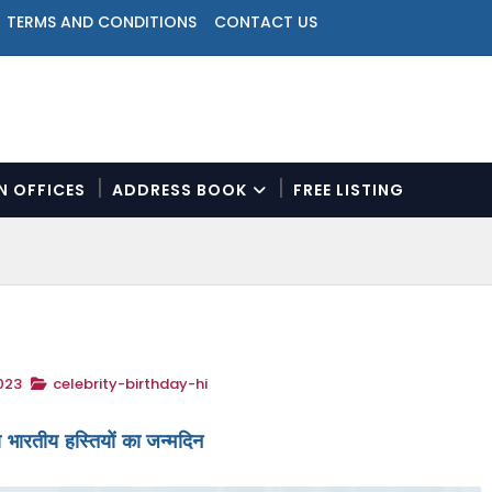
TERMS AND CONDITIONS
CONTACT US
ON OFFICES
ADDRESS BOOK
FREE LISTING
N
a
v
i
g
a
t
023
celebrity-birthday-hi
i
o
n
भारतीय हस्तियों का जन्मदिन
M
e