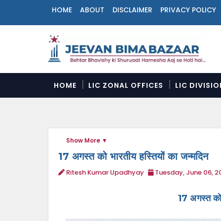
HOME
ABOUT
DISCLAIMER
PRIVACY POLICY
N
a
v
i
g
a
HOME
LIC ZONAL OFFICES
LIC DIVISI
t
i
o
n
M
Show More
e
n
17 अगस्त को भारतीय हस्तियों का जन्मदिन
u
Ritesh Kumar Upadhyay
Tuesday, June 06, 2
17 अगस्त को 