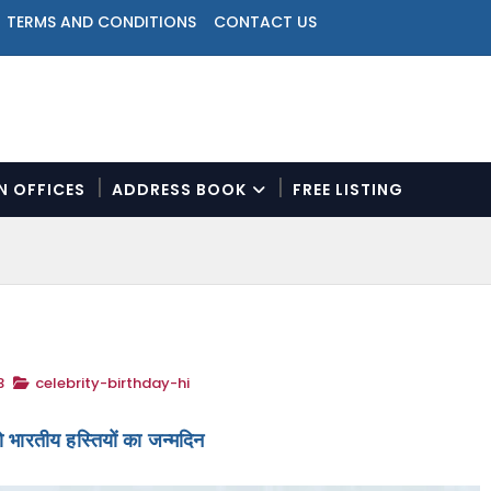
TERMS AND CONDITIONS
CONTACT US
ON OFFICES
ADDRESS BOOK
FREE LISTING
N
a
v
i
g
a
t
3
celebrity-birthday-hi
i
o
n
भारतीय हस्तियों का जन्मदिन
M
e