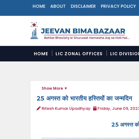
HOME
ABOUT
DISCLAIMER
PRIVACY POLICY
N
a
v
i
g
a
HOME
LIC ZONAL OFFICES
LIC DIVISI
t
i
o
n
M
Show More
e
n
25 अगस्त को भारतीय हस्तियों का जन्मदिन
u
Ritesh Kumar Upadhyay
Friday, June 09, 202
25 अगस्त को 