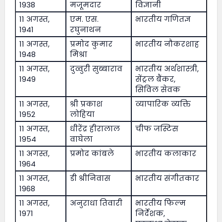
1938
मजूमदार
विज्ञानी
11 अगस्त,
एम. एस.
भारतीय गणितज्ञ
1941
रघुनाथन
11 अगस्त,
प्रमोद कुमार
भारतीय नौकरशाह
1948
मिश्रा
11 अगस्त,
दुव्वुरी सुब्बाराव
भारतीय अर्थशास्त्री,
1949
सेंट्रल बैंकर,
सिविल सेवक
11 अगस्त,
श्री प्रकाश
व्यापारिक व्यक्ति
1952
लोहिया
11 अगस्त,
धीरेंद्र हीरालाल
चीफ जस्टिस
1954
वाघेला
11 अगस्त,
प्रमोद कांबले
भारतीय कलाकार
1964
11 अगस्त,
डी श्रीनिवास
भारतीय संगीतकार
1968
11 अगस्त,
अनुराधा तिवारी
भारतीय फिल्म
1971
निर्देशक,