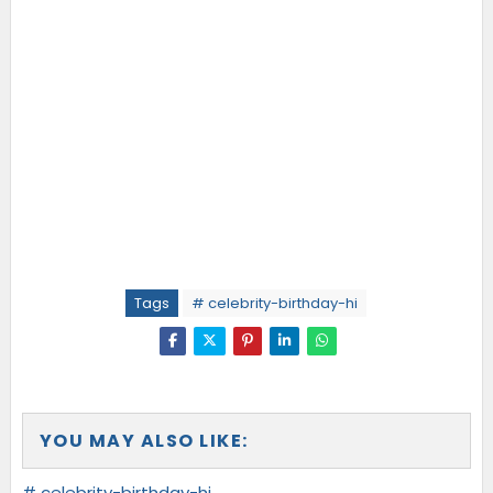
Tags
# celebrity-birthday-hi
YOU MAY ALSO LIKE:
# celebrity-birthday-hi