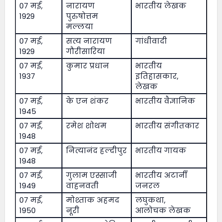
07 मई,
नारायण
भारतीय लेखक
1929
पुरुषोत्तम
मल्लया
07 मई,
सत्य नारायण
गांधीवादी
1929
गौरीसारिया
07 मई,
कुमार प्रधान
भारतीय
1937
इतिहासकार,
लेखक
07 मई,
के एन शंकर
भारतीय वैज्ञानिक
1945
07 मई,
रमेश शोथम
भारतीय संगीतकार
1948
07 मई,
नित्यानंद हल्दीपुर
भारतीय गायक
1948
07 मई,
गुलाम एस्साजी
भारतीय अटार्नी
1949
वाहनवती
जनरल
07 मई,
मोश्ताक अहमद
लघुकथा,
1950
नूरी
आलोचक लेखक