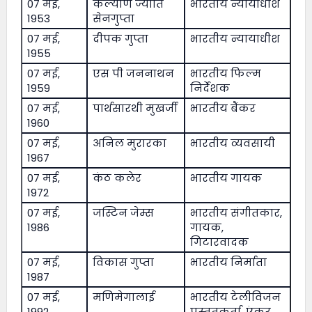
07 मई,
कल्याण ज्योति
भारतीय न्यायाधीश
1953
सेनगुप्ता
07 मई,
दीपक गुप्ता
भारतीय न्यायाधीश
1955
07 मई,
एस पी जननाथन
भारतीय फिल्म
1959
निर्देशक
07 मई,
पार्थसारथी मुखर्जी
भारतीय बैंकर
1960
07 मई,
अनिल मुरारका
भारतीय व्यवसायी
1967
07 मई,
कंठ कलेर
भारतीय गायक
1972
07 मई,
जस्टिन जेम्स
भारतीय संगीतकार,
1986
गायक,
गिटारवादक
07 मई,
विकास गुप्ता
भारतीय निर्माता
1987
07 मई,
मणिमेगालाई
भारतीय टेलीविजन
1992
प्रस्तुतकर्ता, एंकर