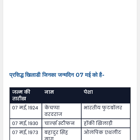
प्रसिद्ध खिलाडी जिनका जन्मदिन 07 मई को है-
जन्म की
नाम
पेशा
तारीख
07 मई, 1924
केंचप्पा
भारतीय फुटबॉलर
वरदराज
07 मई, 1930
चार्ल्स स्टीफन
हॉकी खिलाड़ी
07 मई, 1973
बहादुर सिंह
ओलंपिक एथलीट
सागू