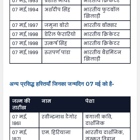
07 मई, 1993
प्रशांत नायर
भारतीय क्रिकेटर
07 मई, 1994
अर्शदीप सिंह
भारतीय फुटबॉल
खिलाड़ी
07 मई, 1997
जमुना बोरो
भारतीय बॉक्सर
07 मई, 1998
डेरिल फेरारियो
भारतीय क्रिकेटर
07 मई, 1998
उत्कर्ष सिंह
भारतीय क्रिकेटर
07 मई, 1999
रुतपर्ण पांडा
भारतीय बैडमिंटन
खिलाड़ी
अन्य प्रसिद्ध हस्तियाँ जिनका जन्मदिन 07 मई को है-
जन्म की
नाम
पेशा
तारीख
07 मई,
रवीन्द्रनाथ टैगोर
बंगाली कवि,
1861
दार्शनिक
07 मई,
एम. हिरियाना
भारतीय दार्शनिक,
1871
संस्कृत विद्वान,