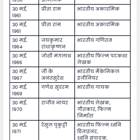
30 मई,
प्रीता राम
भारतीय अकादमिक
1961
30 मई,
प्रीता राम
भारतीय अकादमिक
1961
30 मई,
जयकुमार
भारतीय गणितज्ञ
1964
राधाकृष्णन
30 मई,
जोशी मंगलाथ
भारतीय फिल्म पटकथा
1966
लेखक
30 मई,
जी के
भारतीय मैकेनिकल
1967
अनंतसुरेश
इंजीनियर
30 मई,
गणेश सुंदरम
भारतीय गायक
1969
30 मई,
राजीव नायर
भारतीय लेखक,
1970
गीतकार, फिल्म
निर्माता
30 मई,
रेसुल पुकुट्टी
भारतीय फिल्म ध्वनि
1971
डिजाइनर,
ध्वनि संपादक,