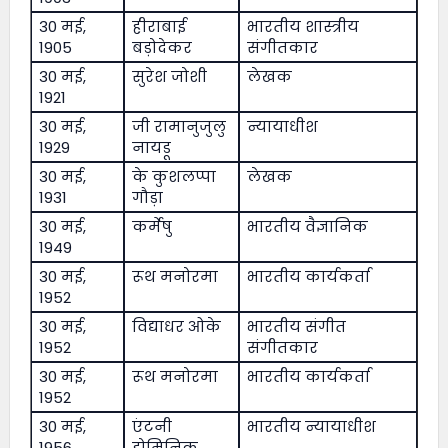
30 मई,
हीराबाई
भारतीय शास्त्रीय
1905
बड़ोदेकर
संगीतकार
30 मई,
सुरेश जोशी
लेखक
1921
30 मई,
जी रामानुजुलु
न्यायाधीश
1929
नायडू
30 मई,
के कुशलप्पा
लेखक
1931
गौड़ा
30 मई,
कर्मेषु
भारतीय वैज्ञानिक
1949
30 मई,
रूथ मनोरमा
भारतीय कार्यकर्ता
1952
30 मई,
विद्याधर ओके
भारतीय संगीत
1952
संगीतकार
30 मई,
रूथ मनोरमा
भारतीय कार्यकर्ता
1952
30 मई,
एंटनी
भारतीय न्यायाधीश
1956
डोमिनिक