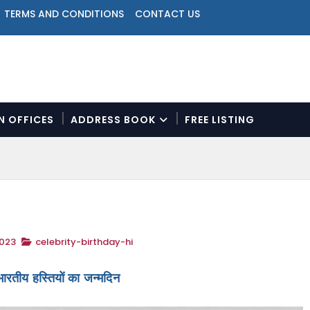
TERMS AND CONDITIONS
CONTACT US
ON OFFICES
ADDRESS BOOK
FREE LISTING
N
a
v
i
g
a
t
2023
celebrity-birthday-hi
i
o
n
ारतीय हस्तियों का जन्मदिन
M
e