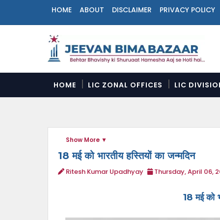
HOME
ABOUT
DISCLAIMER
PRIVACY POLICY
N
a
v
i
g
a
HOME
LIC ZONAL OFFICES
LIC DIVISI
t
i
o
n
M
Show More
e
n
18 मई को भारतीय हस्तियों का जन्मदिन
u
Ritesh Kumar Upadhyay
Thursday, April 06, 
18 मई को भ