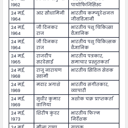
1962
पायोफिजिसिस्ट
24 मई,
आर सौधामिनी
भारतीय कम्प्यूटेशनल
1964
जीवविज्ञानी
24 मई,
जी दिनकर
भारतीय पशु चिकित्सा
1964
राज
वैज्ञानिक
24 मई,
जी दिनकर
भारतीय पशु चिकित्सक
1964
राज
वैज्ञानिक
24 मई,
राजदीप
भारतीय पत्रकार,
1965
सरदेसाई
समाचार प्रस्तुतकर्ता
24 मई,
राजू नारायण
भारतीय सिविल सेवक
1968
स्वामी
24 मई,
मंदार अगाशे
भारतीय संगीतकार,
1969
व्यापारी
24 मई,
सुधीर कुमार
अशोक चक्र प्राप्तकर्ता
1969
वालिया
24 मई,
शिरीष कुंदर
भारतीय फिल्म
1973
निर्देशक
24 मई,
मीना राणा
गायक