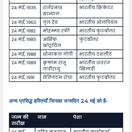
24 मई, 1935
राजेंद्रनाथ
भारतीय क्रिकेटर
सान्याल
24 मई, 1963
गुल देव
भारतीय ओलंपियन
24 मई, 1982
मोहम्मद रफी
भारतीय फुटबॉलर
24 मई, 1985
आसिफ
फुटबॉलर
कोट्टयिल
24 मई, 1988
थोनाकल गोपी
भारतीय एथलीट
24 मई, 1989
कृष्णम राजू
भारतीय शतरंज
गादीराजू
खिलाड़ी
24 मई, 1991
वेलिंगटन रोचा
भारतीय फुटबॉलर
अन्य प्रसिद्ध हस्तियाँ जिनका जन्मदिन 24 मई को है-
जन्म की
नाम
पेशा
तारीख
24 मई,
पंडित करुप्पन
भारतीय कार्यकर्ता