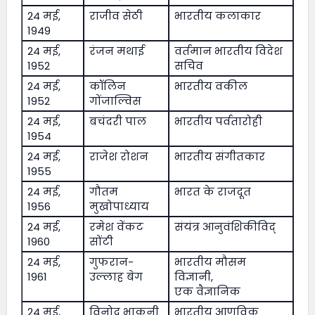
24 मई,
राजीव सेठी
भारतीय कलाकार
1949
24 मई,
रंजन मथाई
वर्तमान भारतीय विदेश
1952
सचिव
24 मई,
कॉलिन
भारतीय वकील
1952
गोंजाल्विस
24 मई,
बचंदरी पाल
भारतीय पर्वतारोही
1954
24 मई,
राजेश रोशन
भारतीय संगीतकार
1955
24 मई,
गौतम
भारत के राजदूत
1956
मुखोपाध्याय
24 मई,
रमेश वेंकट
संयंत्र आनुवंशिकीविद्
1960
सोंटी
24 मई,
गुफरान-
भारतीय मौसम
1961
उल्लाह बेग
विज्ञानी,
एक वैज्ञानिक
24 मई,
विनोद भाकुनी
भारतीय आणविक