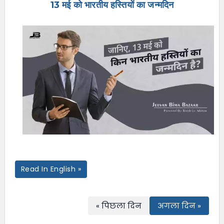
13 मई को भारतीय हस्तियों का जन्मदिन
e
n
u
Read In English »
« पिछला दिन
अगला दिन »