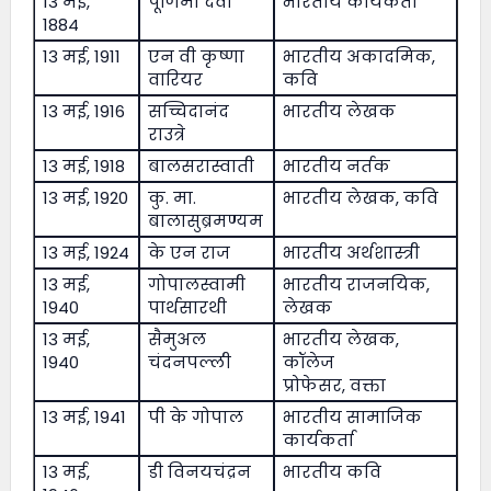
13 मई,
पूर्णिमा देवी
भारतीय कार्यकर्ता
1884
13 मई, 1911
एन वी कृष्णा
भारतीय अकादमिक,
वारियर
कवि
13 मई, 1916
सच्चिदानंद
भारतीय लेखक
राउत्रे
13 मई, 1918
बालसरास्वाती
भारतीय नर्तक
13 मई, 1920
कु. मा.
भारतीय लेखक, कवि
बालासुब्रमण्यम
13 मई, 1924
के एन राज
भारतीय अर्थशास्त्री
13 मई,
गोपालस्वामी
भारतीय राजनयिक,
1940
पार्थसारथी
लेखक
13 मई,
सैमुअल
भारतीय लेखक,
1940
चंदनपल्ली
कॉलेज
प्रोफेसर, वक्ता
13 मई, 1941
पी के गोपाल
भारतीय सामाजिक
कार्यकर्ता
13 मई,
डी विनयचंद्रन
भारतीय कवि